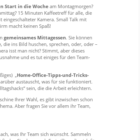
 Start in die Woche
am Montagmorgen?
ttag? 15 Minuten Kaffeetreff für alle, die
 eingeschalteter Kamera. Small Talk mit
hirm macht keinen Spaß!
in
gemeinsames Mittagessen
. Sie können
, die ins Bild huschen, sprechen, oder, oder –
mera isst man nicht? Stimmt, aber dieses
usnahme und es tut einiges für den Team-
äßiges) „
Home-Office-Tipps-und-Tricks-
arüber austauscht, was für sie funktioniert.
ltagshacks“ sein, die die Arbeit erleichtern.
chine Ihrer Wahl, es gibt inzwischen schon
Thema. Aber fragen Sie vor allem ihr Team,
 nach, was Ihr Team sich wünscht. Sammeln