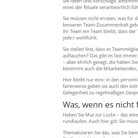
Sie Ideen und Vorschläge. Bestimmt 
eines der Rituale verantwortlich fü
Sie müssen nicht erraten, was für 
besseren Team-Zusammenhalt geben. 
Ihr Team ein Team bleibt, dass der
jede:r wohlfühlt.
Sie stellen fest, dass es Teammitgli
auftauchen? Das gibt es fast immer
– aber ehrlich gesagt, die hätten S
bestimmt auch die Mitarbeitenden, 
Hier bleibt nur eins: in den persö
fairerweise geben sie auch den ext
Gelegenheit zu regelmäßigen Gespr
Was, wenn es nicht 
Haben Sie Mut zur Lücke – das eine
rundlaufen. Auch hier gilt: Sie müs
Thematisieren Sie das, was Sie be