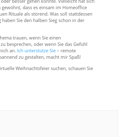
 oder besser gehen könnte. Vielleicht hat sich
n gewöhnt, dass es einsam im Homeoffice
uen Rituale als störend. Was soll stattdessen
g haben Sie den halben Sieg schon in der
 Thema trauen, wenn Sie einen
 zu besprechen, oder wenn Sie das Gefühl
 mich an.
Ich unterstütze Sie
– remote
annend zu gestalten, macht mir Spaß!
irtuelle Weihnachtsfeier suchen, schauen Sie