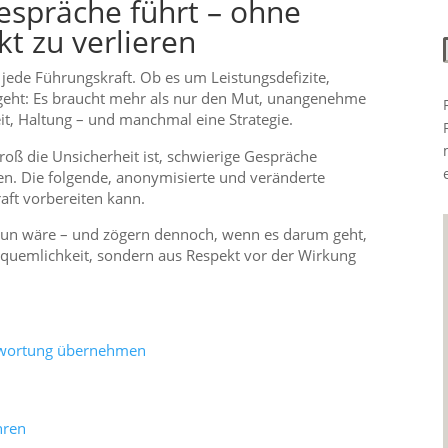
espräche führt – ohne
t zu verlieren
r jede Führungskraft. Ob es um Leistungsdefizite,
geht: Es braucht mehr als nur den Mut, unangenehme
it, Haltung – und manchmal eine Strategie.
groß die Unsicherheit ist, schwierige Gespräche
en. Die folgende, anonymisierte und veränderte
aft vorbereiten kann.
u tun wäre – und zögern dennoch, wenn es darum geht,
equemlichkeit, sondern aus Respekt vor der Wirkung
ntwortung übernehmen
hren