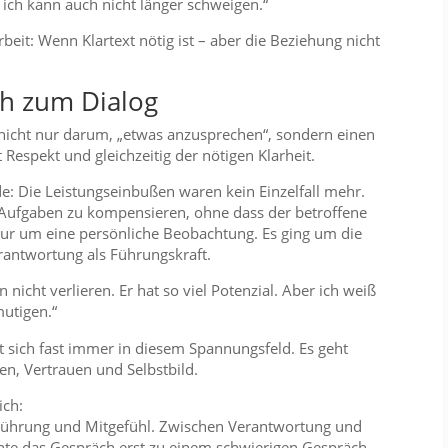
r ich kann auch nicht länger schweigen.“
beit: Wenn Klartext nötig ist – aber die Beziehung nicht
h zum Dialog
 nicht nur darum, „etwas anzusprechen“, sondern einen
Respekt und gleichzeitig der nötigen Klarheit.
e: Die Leistungseinbußen waren kein Einzelfall mehr.
 Aufgaben zu kompensieren, ohne dass der betroffene
nur um eine persönliche Beobachtung. Es ging um die
antwortung als Führungskraft.
hn nicht verlieren. Er hat so viel Potenzial. Aber ich weiß
mutigen.“
 sich fast immer in diesem Spannungsfeld. Es geht
n, Vertrauen und Selbstbild.
ich:
Führung und Mitgefühl. Zwischen Verantwortung und
te das Gespräch erst zu einem schwierigen Gespräch.