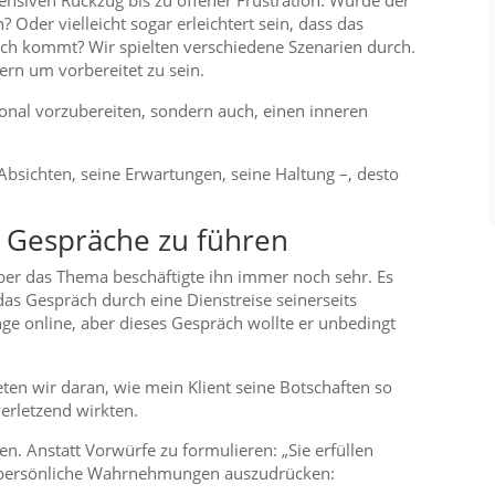
fensiven Rückzug bis zu offener Frustration. Würde der
 Oder vielleicht sogar erleichtert sein, dass das
ch kommt? Wir spielten verschiedene Szenarien durch.
ern um vorbereitet zu sein.
ional vorzubereiten, sondern auch, einen inneren
Absichten, seine Erwartungen, seine Haltung –, desto
e Gespräche zu führen
 aber das Thema beschäftigte ihn immer noch sehr. Es
das Gespräch durch eine Dienstreise seinerseits
nge online, aber dieses Gespräch wollte er unbedingt
ten wir daran, wie mein Klient seine Botschaften so
verletzend wirkten.
en. Anstatt Vorwürfe zu formulieren: „Sie erfüllen
, persönliche Wahrnehmungen auszudrücken: