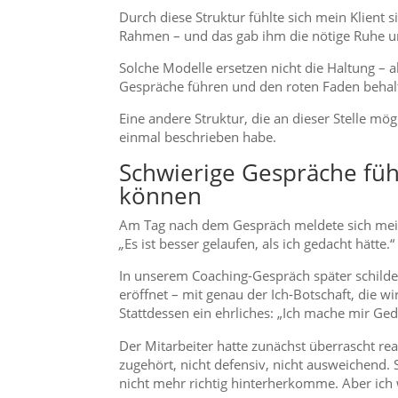
Durch diese Struktur fühlte sich mein Klient s
Rahmen – und das gab ihm die nötige Ruhe un
Solche Modelle ersetzen nicht die Haltung – a
Gespräche führen und den roten Faden behal
Eine andere Struktur, die an dieser Stelle mö
einmal beschrieben habe.
Schwierige Gespräche füh
können
Am Tag nach dem Gespräch meldete sich mein K
„
Es ist besser gelaufen, als ich gedacht hätte.“
In unserem Coaching-Gespräch später schilder
eröffnet – mit genau der Ich-Botschaft, die wi
Stattdessen ein ehrliches: „Ich mache mir Ge
Der Mitarbeiter hatte zunächst überrascht reagi
zugehört, nicht defensiv, nicht ausweichend. S
nicht mehr richtig hinterherkomme. Aber ich w