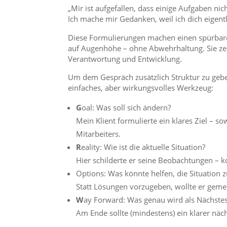
„Mir ist aufgefallen, dass einige Aufgaben nic
Ich mache mir Gedanken, weil ich dich eigentli
Diese Formulierungen machen einen spürbare
auf Augenhöhe – ohne Abwehrhaltung. Sie zei
Verantwortung und Entwicklung.
Um dem Gespräch zusätzlich Struktur zu geben
einfaches, aber wirkungsvolles Werkzeug:
G
oal: Was soll sich ändern?
Mein Klient formulierte ein klares Ziel – s
Mitarbeiters.
R
eality: Wie ist die aktuelle Situation?
Hier schilderte er seine Beobachtungen – k
Options: Was könnte helfen, die Situation 
Statt Lösungen vorzugeben, wollte er geme
W
ay Forward: Was genau wird als Nächstes
Am Ende sollte (mindestens) ein klarer nächs