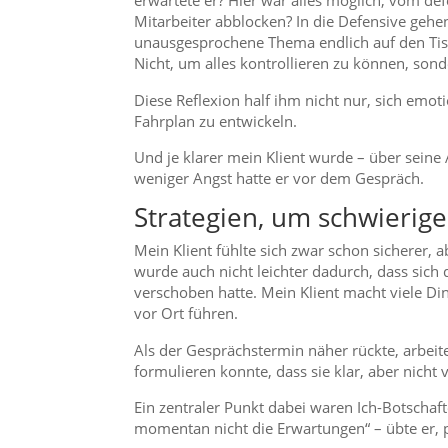
erwartete er? Hier war alles möglich, vom de
Mitarbeiter abblocken? In die Defensive gehen?
unausgesprochene Thema endlich auf den Tis
Nicht, um alles kontrollieren zu können, sond
Diese Reflexion half ihm nicht nur, sich emot
Fahrplan zu entwickeln.
Und je klarer mein Klient wurde – über seine 
weniger Angst hatte er vor dem Gespräch.
Strategien, um schwierig
Mein Klient fühlte sich zwar schon sicherer,
wurde auch nicht leichter dadurch, dass sich 
verschoben hatte. Mein Klient macht viele Di
vor Ort führen.
Als der Gesprächstermin näher rückte, arbeite
formulieren konnte, dass sie klar, aber nicht 
Ein zentraler Punkt dabei waren Ich-Botschaft
momentan nicht die Erwartungen“ – übte er