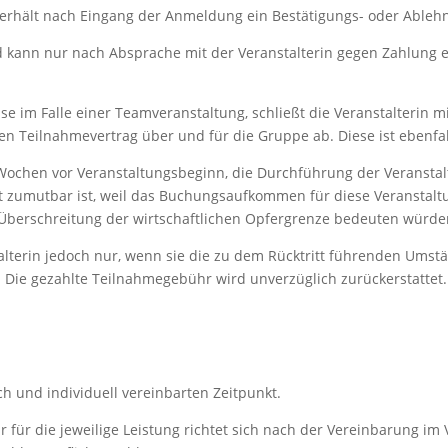
 erhält nach Eingang der Anmeldung ein Bestätigungs- oder Ableh
d kann nur nach Absprache mit der Veranstalterin gegen Zahlung 
 im Falle einer Teamveranstaltung, schließt die Veranstalterin mi
n Teilnahmevertrag über und für die Gruppe ab. Diese ist ebenfal
ier Wochen vor Veranstaltungsbeginn, die Durchführung der Veranst
 zumutbar ist, weil das Buchungsaufkommen für diese Veranstaltun
 Überschreitung der wirtschaftlichen Opfergrenze bedeuten würde
stalterin jedoch nur, wenn sie die zu dem Rücktritt führenden U
. Die gezahlte Teilnahmegebühr wird unverzüglich zurückerstattet.
h und individuell vereinbarten Zeitpunkt.
für die jeweilige Leistung richtet sich nach der Vereinbarung im 