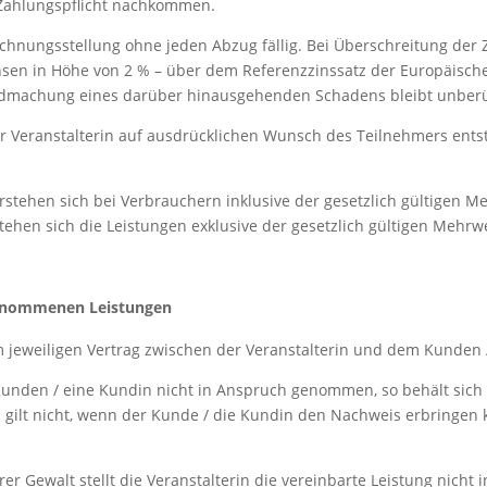
Zahlungspflicht nachkommen.
hnungsstellung ohne jeden Abzug fällig. Bei Überschreitung der 
sen in Höhe von 2 % – über dem Referenzzinssatz der Europäisch
endmachung eines darüber hinausgehenden Schadens bleibt unberü
r Veranstalterin auf ausdrücklichen Wunsch des Teilnehmers ents
rstehen sich bei Verbrauchern inklusive der gesetzlich gültigen M
en sich die Leistungen exklusive der gesetzlich gültigen Mehrwe
genommenen Leistungen
 jeweiligen Vertrag zwischen der Veranstalterin und dem Kunden 
unden / eine Kundin nicht in Anspruch genommen, so behält sich d
gilt nicht, wenn der Kunde / die Kundin den Nachweis erbringen ka
er Gewalt stellt die Veranstalterin die vereinbarte Leistung nicht