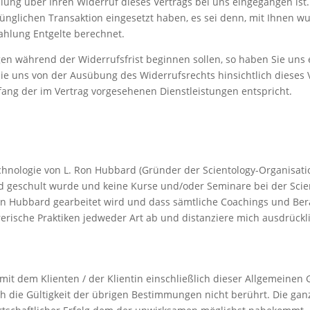
lung über Ihren Widerruf dieses Vertrags bei uns eingegangen ist
rünglichen Transaktion eingesetzt haben, es sei denn, mit Ihnen w
ahlung Entgelte berechnet.
ngen während der Widerrufsfrist beginnen sollen, so haben Sie un
ie uns von der Ausübung des Widerrufsrechts hinsichtlich dieses V
ang der im Vertrag vorgesehenen Dienstleistungen entspricht.
echnologie von L. Ron Hubbard (Gründer der Scientology-Organisatio
rd geschult wurde und keine Kurse und/oder Seminare bei der Sci
on Hubbard gearbeitet wird und dass sämtliche Coachings und Ber
erische Praktiken jedweder Art ab und distanziere mich ausdrückl
mit dem Klienten / der Klientin einschließlich dieser Allgemeinen
h die Gültigkeit der übrigen Bestimmungen nicht berührt. Die gan