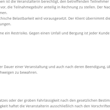
n ist die Veranstalterin berechtigt, den betreffenden Teilnehmer 
h vor, die Teilnahmegebühr anteilig in Rechnung zu stellen. Der N
men.
chische Belastbarkeit wird vorausgesetzt. Der Klient übernimmt di
zungen.
e ein Restrisiko. Gegen einen Unfall und Bergung ist jeder Kund
d der Dauer einer Veranstaltung und auch nach deren Beendigung, ü
schweigen zu bewahren.
rsatzes oder der groben Fahrlässigkeit nach den gesetzlichen Besti
gkeit haftet die Veranstalterin ausschließlich nach den Vorschrif