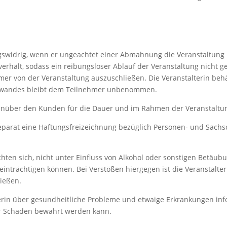
agswidrig, wenn er ungeachtet einer Abmahnung die Veranstaltung n
rhält, sodass ein reibungsloser Ablauf der Veranstaltung nicht g
ehmer von der Veranstaltung auszuschließen. Die Veranstalterin be
Aufwandes bleibt dem Teilnehmer unbenommen.
gegenüber den Kunden für die Dauer und im Rahmen der Veranstaltu
separat eine Haftungsfreizeichnung bezüglich Personen- und Sac
chten sich, nicht unter Einfluss von Alkohol oder sonstigen Betäubu
inträchtigen können. Bei Verstößen hiergegen ist die Veranstalter
ießen.
terin über gesundheitliche Probleme und etwaige Erkrankungen in
or Schaden bewahrt werden kann.