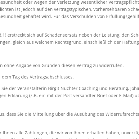
Gesundheit oder wegen der Verletzung wesentlicher Vertragspflicht
flichten ist jedoch auf den vertragstypischen, vorhersehbaren Sch
esundheit gehaftet wird. Für das Verschulden von Erfüllungsgehilfe
.1) erstreckt sich auf Schadensersatz neben der Leistung, den Sch
gen, gleich aus welchem Rechtsgrund, einschließlich der Haftun
en ohne Angabe von Gründen diesen Vertrag zu widerrufen.
ab dem Tag des Vertragsabschlusses.
ie der Veranstalterin Birgit Nüchter Coaching und Beratung, Johan
en Erklärung (z.B. ein mit der Post versandter Brief oder E-Mail) ü
us, dass Sie die Mitteilung über die Ausübung des Widerrufsrechts
r Ihnen alle Zahlungen, die wir von Ihnen erhalten haben, unverz