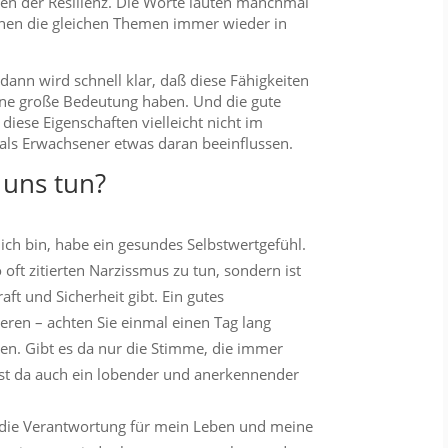
len der Resilienz. Die Worte lauten manchmal
hen die gleichen Themen immer wieder in
dann wird schnell klar, daß diese Fähigkeiten
ne große Bedeutung haben. Und die gute
 diese Eigenschaften vielleicht nicht im
s Erwachsener etwas daran beeinflussen.
 uns tun?
 ich bin, habe ein gesundes Selbstwertgefühl.
 oft zitierten Narzissmus zu tun, sondern ist
aft und Sicherheit gibt. Ein gutes
eren – achten Sie einmal einen Tag lang
den. Gibt es da nur die Stimme, die immer
 ist da auch ein lobender und anerkennender
 die Verantwortung für mein Leben und meine