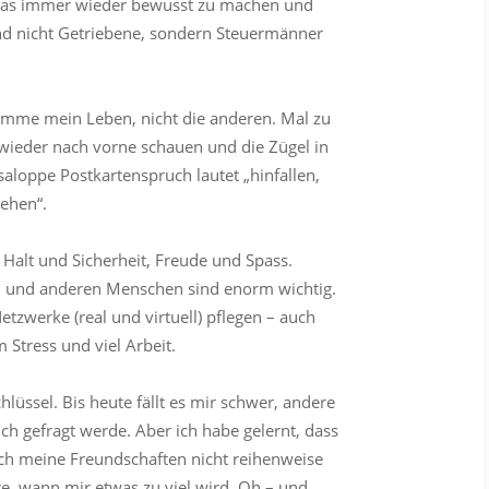
h das immer wieder bewusst zu machen und
nd nicht Getriebene, sondern Steuermänner
timme mein Leben, nicht die anderen. Mal zu
 wieder nach vorne schauen und die Zügel in
loppe Postkartenspruch lautet „hinfallen,
gehen“.
 Halt und Sicherheit, Freude und Spass.
n und anderen Menschen sind enorm wichtig.
etzwerke (real und virtuell) pflegen – auch
 Stress und viel Arbeit.
hlüssel. Bis heute fällt es mir schwer, andere
ch gefragt werde. Aber ich habe gelernt, dass
uch meine Freundschaften nicht reihenweise
e, wann mir etwas zu viel wird. Oh – und