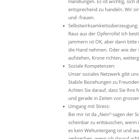
Handlungen. Es ist wichtig, sic
entsprechend zu handeln. Wir si
und -frauen.
Selbstwirksamkeitsüberzeug
ung:
Raus aus der Opferrolle! Ich bes
jammern ist OK, aber dann bitte
die Hand nehmen. Oder wie der sa
aufstehen, Krone richten, weiter
Soziale Kompetenzen:
Unser soziales Netzwerk gibt uns
Stabile Beziehungen zu Freunde
Achten Sie darauf, dass Sie Ihre N
und gerade in Zeiten von grossem
Umgang mit Stress:
Bei mir ist da „Nein“-sagen der Sc
scheinbar zu enttäuschen, wenn i
es kein Weltuntergang ist und a
zerbrechen, wenn ich darauf acht