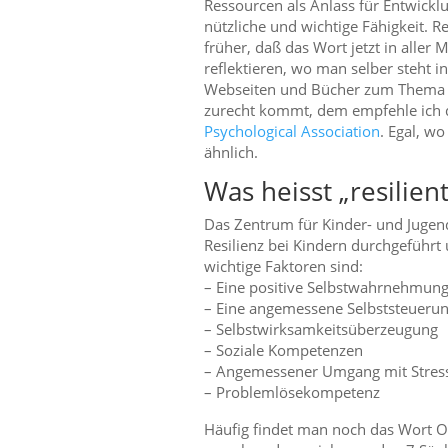
Ressourcen als Anlass für Entwickl
nützliche und wichtige Fähigkeit. R
früher, daß das Wort jetzt in aller 
reflektieren, wo man selber steht in
Webseiten und Bücher zum Thema Re
zurecht kommt, dem empfehle ich d
Psychological Association
. Egal, w
ähnlich.
Was heisst „resilient
Das Zentrum für Kinder- und Jugend
Resilienz bei Kindern durchgeführt u
wichtige Faktoren sind:
– Eine positive Selbstwahrnehmun
– Eine angemessene Selbststeuerun
– Selbstwirksamkeitsüberzeug
ung
– Soziale Kompetenzen
– Angemessener Umgang mit Stres
– Problemlösekompetenz
Häufig findet man noch das Wort O