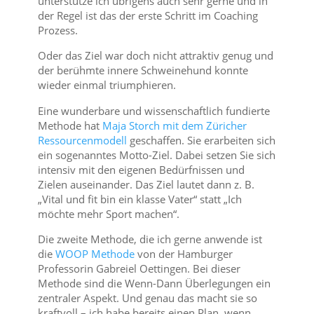
unterstütze ich übrigens auch sehr gerne und in
der Regel ist das der erste Schritt im Coaching
Prozess.
Oder das Ziel war doch nicht attraktiv genug und
der berühmte innere Schweinehund konnte
wieder einmal triumphieren.
Eine wunderbare und wissenschaftlich fundierte
Methode hat
Maja Storch mit dem Züricher
Ressourcenmodell
geschaffen. Sie erarbeiten sich
ein sogenanntes Motto-Ziel. Dabei setzen Sie sich
intensiv mit den eigenen Bedürfnissen und
Zielen auseinander. Das Ziel lautet dann z. B.
„Vital und fit bin ein klasse Vater“ statt „Ich
möchte mehr Sport machen“.
Die zweite Methode, die ich gerne anwende ist
die
WOOP Methode
von der Hamburger
Professorin Gabreiel Oettingen. Bei dieser
Methode sind die Wenn-Dann Überlegungen ein
zentraler Aspekt. Und genau das macht sie so
kraftvoll – ich habe bereits einen Plan, wenn